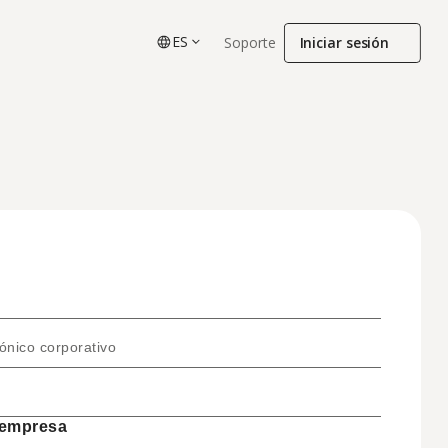
ES
Iniciar sesión
Soporte
ettlement
uidação de pagamentos global com 
tiplos trilhos de remessas 
nsfronteiriças
ónico corporativo
 empresa