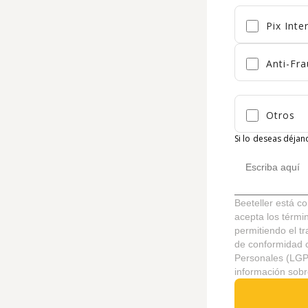
Pix Inte
Anti-Fr
Otros
Si lo deseas déja
Beeteller está c
acepta los términ
permitiendo el t
de conformidad 
Personales (LGPD
información sobr