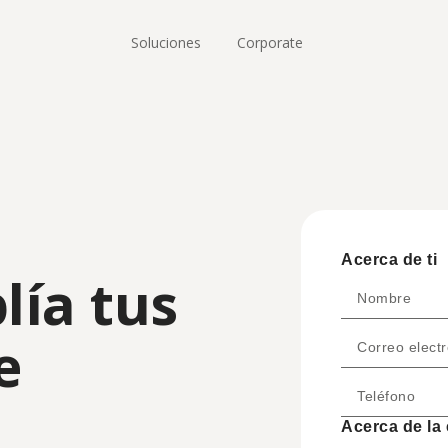
Soluciones 
Corporate
Payout
S
 
Realize pagamentos para fornecedores, 
Liq
 em 
clientes e parceiros em moeda local por 
múl
meio de transferência bancária
tra
Acerca de ti
ía tus 
Nombre
 
Correo electr
Teléfono
ernacional
Hub Antifraude
Acerca de la