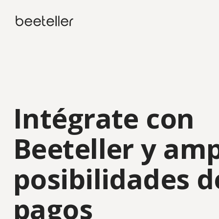
Payin
Coleta de pagamentos em moeda local
Intégrate con 
com os principais métodos disponíveis
mercados emergentes
Beeteller y ampl
posibilidades de
pagos 
Pix Int