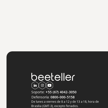
Soporte: 
+55 (67) 4042-3050
Defensoría: 
0800-000-5158
De lunes a viernes de 8 a 12 y de 13 a 18, hora de 
Brasilia (GMT-3), excepto feriados.